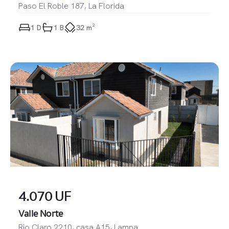
Paso El Roble 187, La Florida
1
 D
1
 B
32 m²
4.070 UF
Valle Norte
Rio Claro 2210, casa A15, Lampa