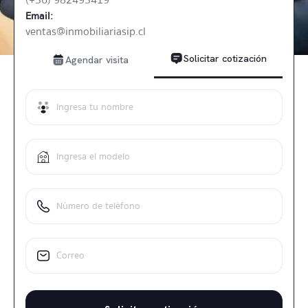
(+56) 982495419
Email:
ventas@inmobiliariasip.cl
Solicitar cotización
Agendar visita