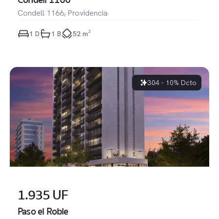
Condell 1166, Providencia
1
 D
1
 B
52 m²
304 - 10% Dcto
1.935 UF
Paso el Roble