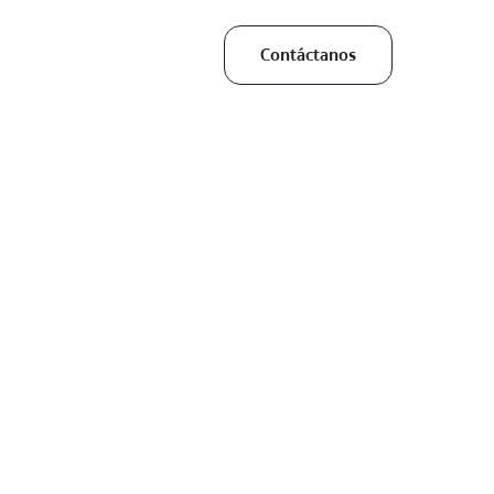
Contáctanos
residential and commercial properties. He is
nd has a reputation for his strong negotiation