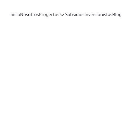
Inicio
Nosotros
Proyectos
Subsidios
Inversionistas
Blog
Wade Warren
Property Manager
About Me
Wade Warren is a real estate agent with experience in both 
dedicated to providing his clients with exceptional service a